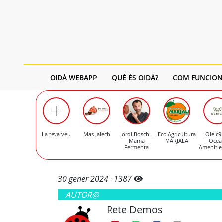
OIDÀ WEBAPP
QUÈ ÉS OIDÀ?
COM FUNCION
La teva veu
Mas Jalech
Jordi Bosch -
Eco Agricultura
Oleic9
Mama
MARJALA
Ocea
Fermenta
Amenitie
30 gener 2024 ·
1387
AUTOR@
Rete Demos