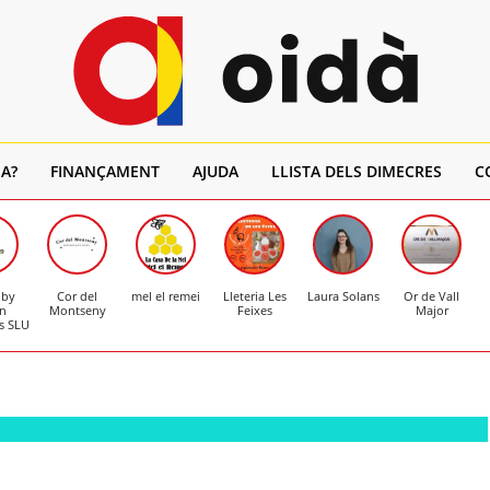
A?
FINANÇAMENT
AJUDA
LLISTA DELS DIMECRES
C
 by
Cor del
mel el remei
Lleteria Les
Laura Solans
Or de Vall
n
Montseny
Feixes
Major
s SLU