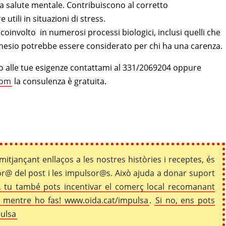
la salute mentale. Contribuiscono al corretto
tili in situazioni di stress.
coinvolto in numerosi processi biologici, inclusi quelli che
agnesio potrebbe essere considerato per chi ha una carenza.
tto alle tue esigenze contattami al 331/2069204 oppure
com
la consulenza è gratuita.
mitjançant enllaços a les nostres històries i receptes, és
r@ del post i les impulsor@s. Això ajuda a donar suport
 tu també pots incentivar el comerç local recomanant
co mentre ho fas! www.oida.cat/impulsa
.
Si no, ens pots
pulsa