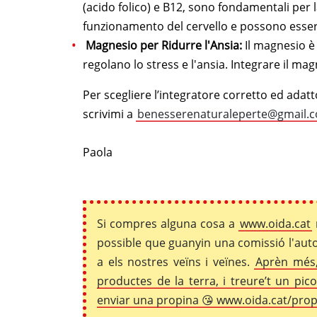
(acido folico) e B12, sono fondamentali per 
funzionamento del cervello e possono essere u
Magnesio per Ridurre l'Ansia:
Il magnesio è 
regolano lo stress e l'ansia. Integrare il m
Per scegliere l’integratore corretto ed ada
scrivimi a
benesserenaturaleperte@gmail.
Paola
Si compres alguna cosa a
www.oida.cat
possible que guanyin una comissió l'auto
a els nostres veïns i veïnes.
Aprèn més,
productes de la terra, i treure’t un pi
enviar una propina 😘 www.oida.cat/pro