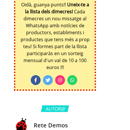
Oidà, guanya punts!!
Uneix-te a
la llista dels dimecres!
Cada
dimecres un nou missatge al
WhatsApp amb notícies de
productors, establiments i
productes que tens més a prop
teu! Si formes part de la llista
participaràs en un sorteig
mensual d'un val de 10 a 100
euros !!!
AUTOR@
Rete Demos