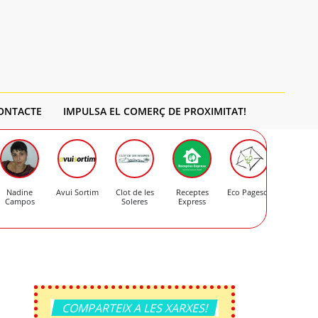
ONTACTE
IMPULSA EL COMERÇ DE PROXIMITAT!
Nadine
Avui Sortim
Clot de les
Receptes
Eco Pagesos
Formatge
Campos
Soleres
Express
Mas d'Er
COMPARTEIX A LES XARXES!