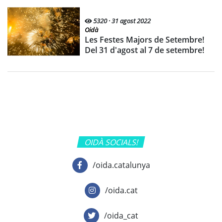
5320 · 31 agost 2022
Oidà
Les Festes Majors de Setembre!
Del 31 d'agost al 7 de setembre!
OIDÀ SOCIALS!
/oida.catalunya
/oida.cat
/oida_cat