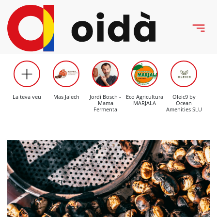
La teva veu
Mas Jalech
Jordi Bosch -
Eco Agricultura
Oleic9 by
C
Mama
MARJALA
Ocean
Mo
Fermenta
Amenities SLU