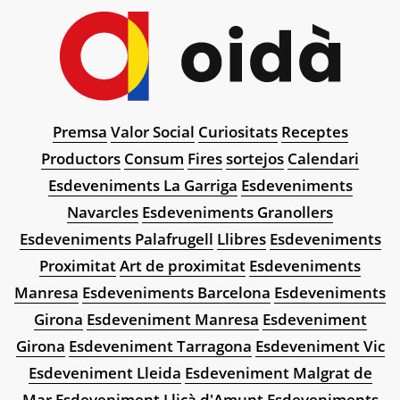
Premsa
Valor Social
Curiositats
Receptes
Productors
Consum
Fires
sortejos
Calendari
Esdeveniments La Garriga
Esdeveniments
Navarcles
Esdeveniments Granollers
Esdeveniments Palafrugell
Llibres
Esdeveniments
Proximitat
Art de proximitat
Esdeveniments
Manresa
Esdeveniments Barcelona
Esdeveniments
Girona
Esdeveniment Manresa
Esdeveniment
Girona
Esdeveniment Tarragona
Esdeveniment Vic
Esdeveniment Lleida
Esdeveniment Malgrat de
Mar
Esdeveniment Lliçà d'Amunt
Esdeveniments