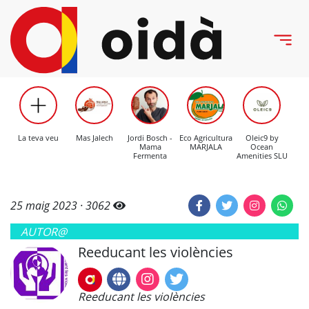
La teva veu
Mas Jalech
Jordi Bosch -
Eco Agricultura
Oleic9 by
C
Mama
MARJALA
Ocean
Mo
Fermenta
Amenities SLU
25 maig 2023 ·
3062
AUTOR@
Reeducant les violències
Reeducant les violències