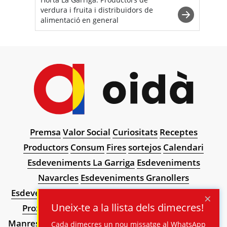
verdura i fruita i distribuïdors de
alimentació en general
Premsa
Valor Social
Curiositats
Receptes
Productors
Consum
Fires
sortejos
Calendari
Esdeveniments La Garriga
Esdeveniments
Navarcles
Esdeveniments Granollers
Esdeveniments Palafrugell
Llibres
Esdeveniments
×
Uneix-te a la llista dels dimecres!
Proximitat
Art de proximitat
Esdeveniments
Manresa
Esdeveniments Barcelona
Esdeveniments
Cada dimecres un nou missatge al WhatsApp