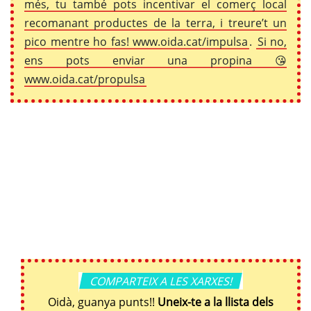
més, tu també pots incentivar el comerç local
recomanant productes de la terra, i treure’t un
pico mentre ho fas! www.oida.cat/impulsa
.
Si no,
ens pots enviar una propina 😘
www.oida.cat/propulsa
COMPARTEIX A LES XARXES!
Oidà, guanya punts!!
Uneix-te a la llista dels