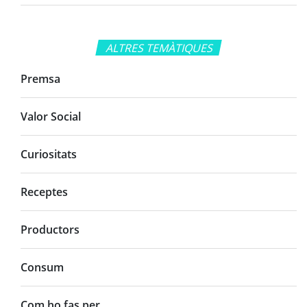
ALTRES TEMÀTIQUES
Premsa
Valor Social
Curiositats
Receptes
Productors
Consum
Com ho fas per...