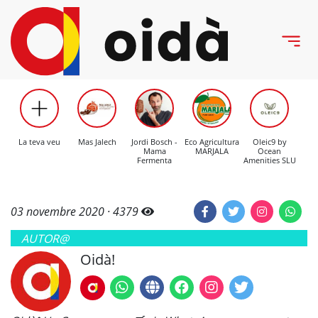
La teva veu
Mas Jalech
Jordi Bosch -
Eco Agricultura
Oleic9 by
C
Mama
MARJALA
Ocean
Mo
Fermenta
Amenities SLU
03 novembre 2020 ·
4379
AUTOR@
Oidà!