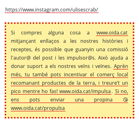
https://www.instagram.com/ulisescrab/
Si compres alguna cosa a
www.oida.cat
mitjançant enllaços a les nostres històries i
receptes, és possible que guanyin una comissió
l'autor@ del post i les impulsor@s. Això ajuda a
donar suport a els nostres veïns i veïnes.
Aprèn
més, tu també pots incentivar el comerç local
recomanant productes de la terra, i treure’t un
pico mentre ho fas! www.oida.cat/impulsa
.
Si no,
ens pots enviar una propina 😘
www.oida.cat/propulsa