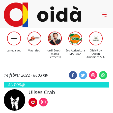
La teva veu
Mas Jalech
Jordi Bosch -
Eco Agricultura
Oleic9 by
C
Mama
MARJALA
Ocean
Mo
Fermenta
Amenities SLU
14 febrer 2022 ·
8603
AUTOR@
Ulises Crab