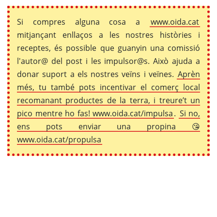
Si compres alguna cosa a
www.oida.cat
mitjançant enllaços a les nostres històries i
receptes, és possible que guanyin una comissió
l'autor@ del post i les impulsor@s. Això ajuda a
donar suport a els nostres veïns i veïnes.
Aprèn
més, tu també pots incentivar el comerç local
recomanant productes de la terra, i treure’t un
pico mentre ho fas! www.oida.cat/impulsa
.
Si no,
ens pots enviar una propina 😘
www.oida.cat/propulsa