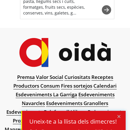
pasta, llegums secs i cuits,
formatges, fruits secs, espècies,
conserves, vins, galetes, g...
Premsa
Valor Social
Curiositats
Receptes
Productors
Consum
Fires
sortejos
Calendari
Esdeveniments La Garriga
Esdeveniments
Navarcles
Esdeveniments Granollers
Esdeveniments Palafrugell
Llibres
Esdeveniments
×
Proximitat
Art de proximitat
Esdeveniments
Uneix-te a la llista dels dimecres!
Manresa
Esdeveniments Barcelona
Esdeveniments