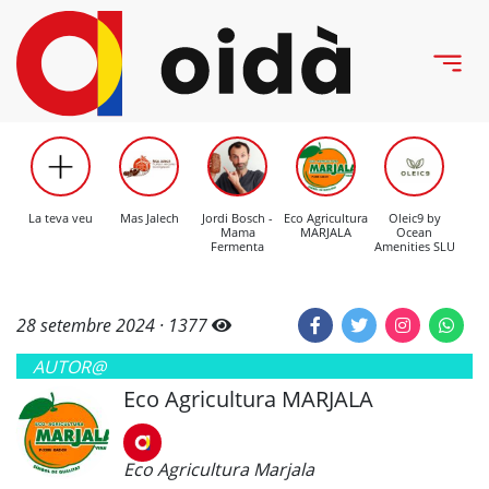
La teva veu
Mas Jalech
Jordi Bosch -
Eco Agricultura
Oleic9 by
C
Mama
MARJALA
Ocean
Mo
Fermenta
Amenities SLU
28 setembre 2024 ·
1377
AUTOR@
Eco Agricultura MARJALA
Eco Agricultura Marjala