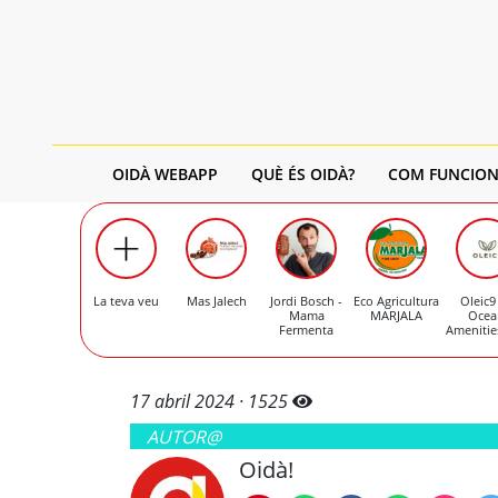
OIDÀ WEBAPP
QUÈ ÉS OIDÀ?
COM FUNCION
La teva veu
Mas Jalech
Jordi Bosch -
Eco Agricultura
Oleic9
Mama
MARJALA
Ocea
Fermenta
Amenitie
17 abril 2024 ·
1525
AUTOR@
Oidà!