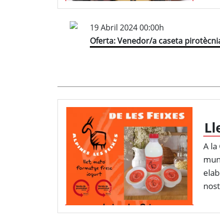
19 Abril 2024 00:00h
Oferta: Venedor/a caseta pirotècni
Ll
A la
muny
elab
nost