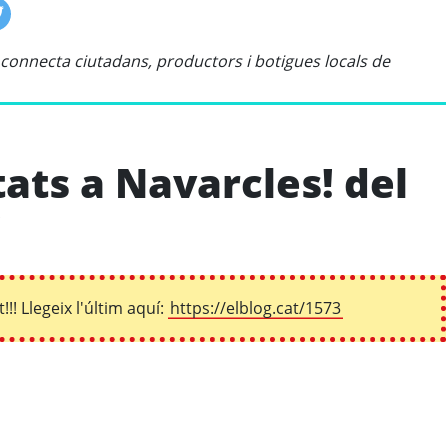
onnecta ciutadans, productors i botigues locals de
ats a Navarcles! del
!
!! Llegeix l'últim aquí:
https://elblog.cat/1573