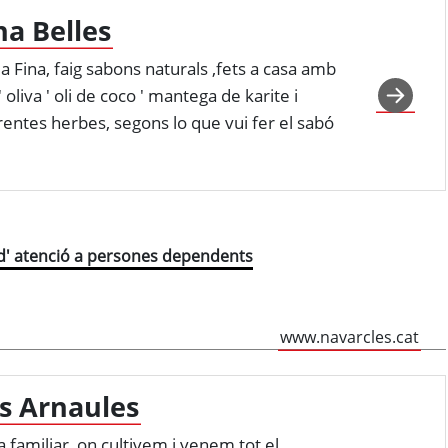
na Belles
la Fina, faig sabons naturals ,fets a casa amb
d' oliva ' oli de coco ' mantega de karite i
rentes herbes, segons lo que vui fer el sabó
t d' atenció a persones dependents
www.navarcles.cat
s Arnaules
a familiar, on cultivem i venem tot el