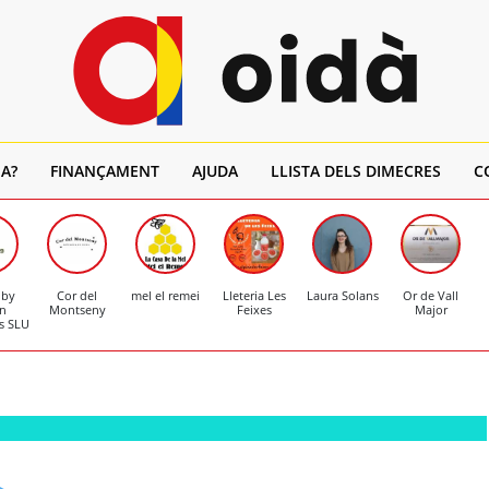
A?
FINANÇAMENT
AJUDA
LLISTA DELS DIMECRES
C
 by
Cor del
mel el remei
Lleteria Les
Laura Solans
Or de Vall
n
Montseny
Feixes
Major
s SLU