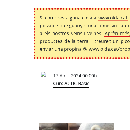
Si compres alguna cosa a
www.oida.cat
possible que guanyin una comissió l'auto
a els nostres veïns i veïnes.
Aprèn més,
productes de la terra, i treure’t un pi
enviar una propina 😘 www.oida.cat/pro
17 Abril 2024 00:00h
Curs ACTIC Bàsic