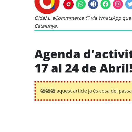
Oidà❗ L' eCommmerce 🛒 via WhatsApp que c
Catalunya.
Agenda d'activit
17 al 24 de Abril
😱😱😱 aquest article ja és cosa del passat!