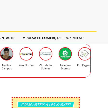
ONTACTE
IMPULSA EL COMERÇ DE PROXIMITAT!
Nadine
Avui Sortim
Clot de les
Receptes
Eco Pagesos
Formatge
Campos
Soleres
Express
Mas d'Er
COMPARTEIX A LES XARXES!