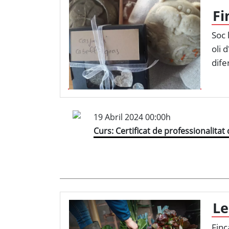
Fi
Soc 
oli 
dife
19 Abril 2024 00:00h
Curs: Certificat de professionalita
Le
Finc