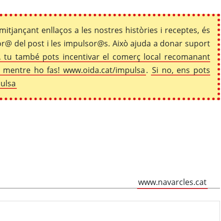
mitjançant enllaços a les nostres històries i receptes, és
r@ del post i les impulsor@s. Això ajuda a donar suport
 tu també pots incentivar el comerç local recomanant
co mentre ho fas! www.oida.cat/impulsa
.
Si no, ens pots
pulsa
www.navarcles.cat