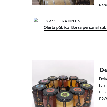
Res
19 Abril 2024 00:00h
Oferta pública: Borsa personal sub
De
Delí
fami
des 
nove