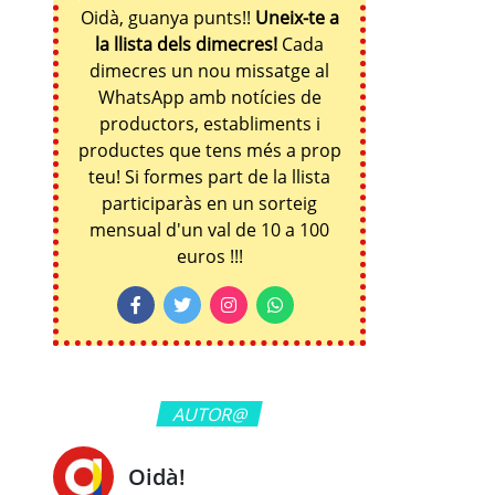
Oidà, guanya punts!!
Uneix-te a
la llista dels dimecres!
Cada
dimecres un nou missatge al
WhatsApp amb notícies de
productors, establiments i
productes que tens més a prop
teu! Si formes part de la llista
participaràs en un sorteig
mensual d'un val de 10 a 100
euros !!!
AUTOR@
Oidà!